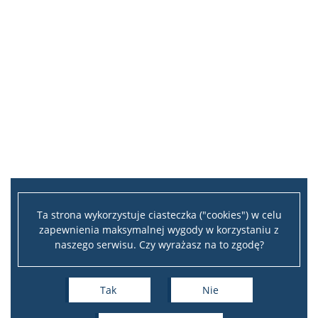
Ta strona wykorzystuje ciasteczka ("cookies") w celu
zapewnienia maksymalnej wygody w korzystaniu z
naszego serwisu. Czy wyrażasz na to zgodę?
Tak
Nie